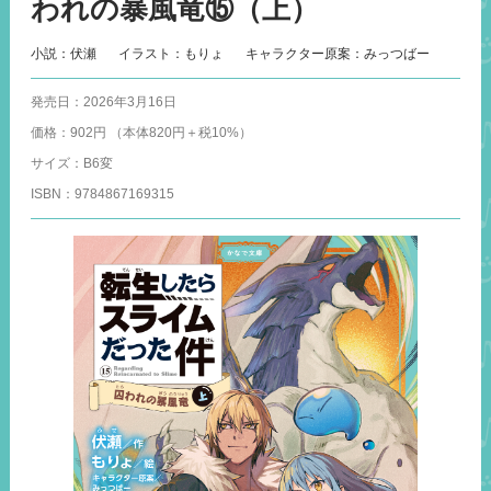
われの暴風竜⑮（上）
小説：伏瀬
イラスト：もりょ
キャラクター原案：みっつばー
発売日
2026年3月16日
価格
902円 （本体820円＋税10%）
サイズ
B6変
ISBN
9784867169315