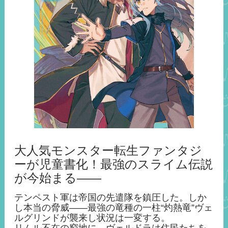
大人気モンスター転生ファンタジ
ーが児童書化！最強のスライム伝説
が今始まる――
テンペスト軍は帝国の先遣隊を鎮圧した。しか
し本当の脅威――最強の竜種の一柱“灼熱竜”ヴェ
ルグリンドが襲来し状況は一変する。